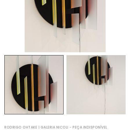
RODRIGO OHTAKE | GALERIA NICOLI - PEÇA INDISPONÍVEL