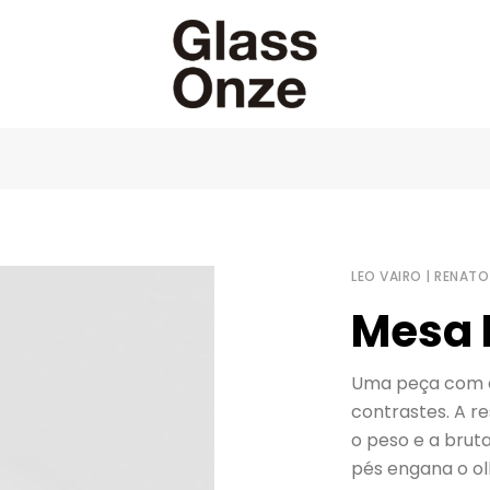
LEO VAIRO | RENATO
Mesa 
Uma peça com d
contrastes. A re
o peso e a bruta
pés engana o o