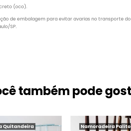
creto (oco).
ção de embalagem para evitar avarias no transporte do
aulo/SP.
ocê também pode gost
a Quitandeira
Namoradeira Palito